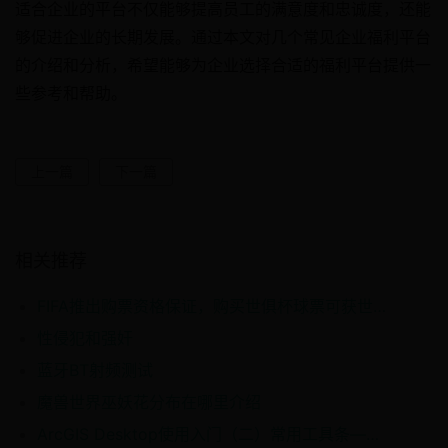
适合企业的平台不仅能够提高员工的满意度和忠诚度，还能
够促进企业的长期发展。通过本文对几个常见企业福利平台
的介绍和分析，希望能够为企业选择合适的福利平台提供一
些参考和帮助。
上一篇
下一篇
相关推荐
FIFA推出购票资格保证，购买世俱杯球票可获世界杯购票资格
性侵犯和强奸
蓝牙BT射频测试
魔兽世界巫妖花分布在哪里介绍
ArcGIS Desktop使用入门（二）常用工具条——布局工具