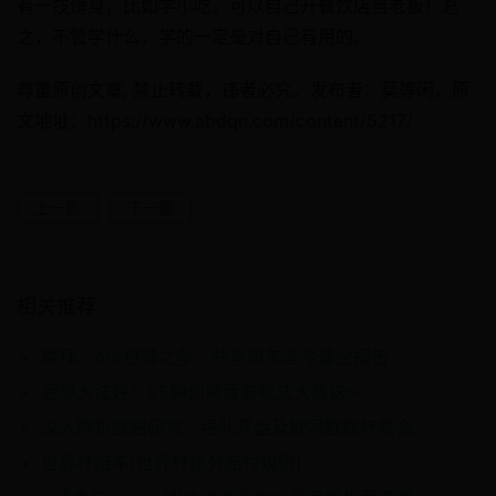
有一技傍身，比如学小吃，可以自己开餐饮店当老板！总
之，不管学什么，学的一定是对自己有用的。
尊重原创文章, 禁止转载，违者必究。发布者：莫等闲，原
文地址：https://www.abdqn.com/content/5217/
上一篇
下一篇
相关推荐
摩拜、ofo橙黄之争：共享单车迄今最全报告
菠萝大法好！25种创意菠萝吃法大放送～
深入解析欧赔研究、强队开盘及欧冠欧联杯赛会制比赛的胜平负信心区间
世界杯赔率(世界杯比分赔付规则)