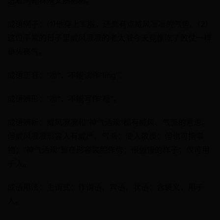
怎敢向翰林院文质彬彬。”
成语例子：(1)他穿上军服，还真有点威风凛凛的气势。(2)
这位平常的日子里威风凛凛的老太爷今天竟像吃了败仗一样
垂头丧气。
成语正音：“凛”，不能读作“lǐng”。
成语辨形：“凛”，不能写作“檩”。
成语辨析：威风凛凛和“神气活现”都有威风、气派的意思。
但威风凛凛形容人有威严、气派；使人敬畏；但也可指事
物；“神气活现”重在形容装腔作势；很傲慢的样子；仅可用
于人。
成语用法：主谓式；作谓语、宾语、状语；含褒义，用于
人。