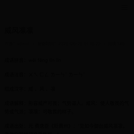
威风凛凛
作者：admin
•
更新时间：2025-06-25 01:15:22
•
阅读 149
成语拼音：wēi fēng lǐn lǐn
成语注音：ㄨㄟ ㄈㄥ ㄌ一ㄣˇ ㄌ一ㄣˇ
组成汉字：威 、风 、凛
成语解释：形容威严可畏；气势逼人。威风：使人敬畏的气
势或气派；凛凛：可敬畏的样子。
成语出处：元 费唐臣《贬黄州》：“见如今御台威风凛凛，