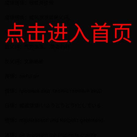
成语谜语：穆桂英挂帅
成语感情：威风凛凛是褒义词。
点击进入首页
成语繁体：威風凛凛
近义词：气势汹汹、 英姿勃勃
反义词：文质彬彬
英语：awful air
俄语：грозный вид（воинственный вид）
日语：威風堂堂(いふうどうどう)としている
德语：majestǎtisch und Respekt gebietend
法语：air imposant qui inspire la crainte