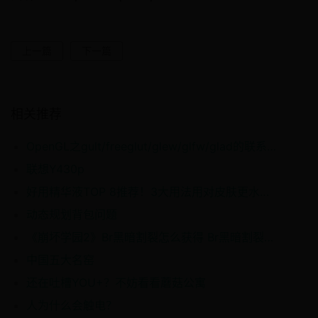
上一篇
下一篇
相关推荐
OpenGL之gult/freeglut/glew/glfw/glad的联系与区别
联想Y430p
好用精华液TOP 8推荐！3大用法用对皮肤更水嫩通透90%女生都用错
动态规划背包问题
《崩坏学园2》Br黑暗割裂怎么获得 Br黑暗割裂获得途径
中国五大名窑
还在吐槽YOU+？不妨看看蘑菇公寓
人为什么会触电？