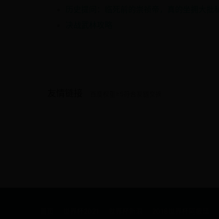
决战武林攻略
友情链接
百度权重≥5符合友链交换
首页
世界杯2021
世界杯新浪
2018世界杯阿根廷