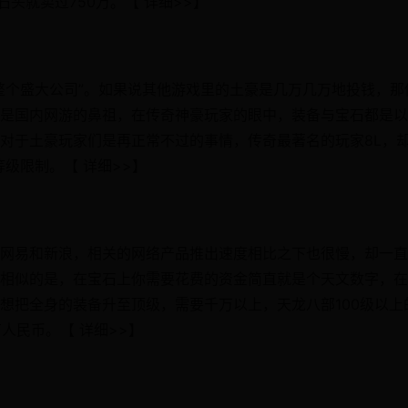
石头就卖过750万。【 详细>>】
整个盛大公司”。如果说其他游戏里的土豪是几万几万地投钱，那
是国内网游的鼻祖，在传奇神豪玩家的眼中，装备与宝石都是以
对于土豪玩家们是再正常不过的事情，传奇最著名的玩家8L，
等级限制。【 详细>>】
网易和新浪，相关的网络产品推出速度相比之下也很慢，却一直
相似的是，在宝石上你需要花费的资金简直就是个天文数字，在
想把全身的装备升至顶级，需要千万以上，天龙八部100级以上
人民币。【 详细>>】