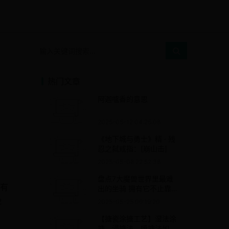
热门文章
阿迦嚧香的意思
2025-05-12 04:25:08
《地下城与勇士》精 · 残
忍之弑戒指：[崩山击]
2025-05-08 22:52:38
盘点7大魔兽世界里最难
没有
出的坐骑 拥有它不止靠人
品还得靠毅力
2
2025-05-25 06:19:20
能
【搪瓷涂搪工艺】湿法涂
搪，浸搪法、喷搪法如何