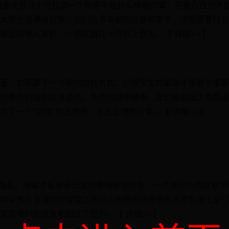
游里花费几十万打造一个账号不是什么稀奇的事，花费几百万才
大部分是满级玩家，他们追求卓越的装备和宝宝，这就需要付出
爆出过惊人天价，一把武器几十万到上百万。【 详细>>】
要，它开辟了一个新的烧钱方式，幻兽宝宝的星级才是最为重要
随着你的级别越来越高，东西也越来越贵，虚幻兽后起之秀层出
了一个“烧钱”的无底洞，永无止境的升星。【 详细>>】
强化、增幅才是神豪玩家的游戏体验所在，一件强化15的就要10
，DNF知名主播旭旭宝宝之所以火的原因就是他天天都在搞土豪
宝直播时的流水都超过了百万。【 详细>>】