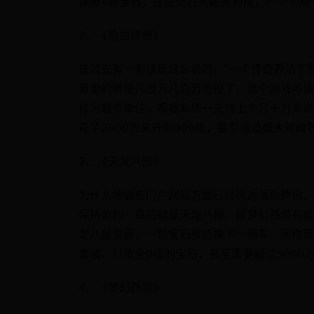
镶嵌4颗宝石，在征途石头最高10级，一个10级
2、《热血传奇》
在过去有一句话是这么说的：“一个传奇养活了
奇里的就是几百万几百万地投了，这个游戏可谓
作为起步单位，祝福系统一天烧上个几十万来说
花了2000万来升到999级，甚至逼迫盛大修改
3、《天龙八部》
为什么搜狐在门户网站方面已经远远落后腾讯、
保持盈利？靠的就是天龙八部。跟梦幻西游有些
龙八部里面，一颗宝石就能换下一辆车，而你若
套装，打造全9级的宝石，甚至需要超过5000万
4、《梦幻西游》