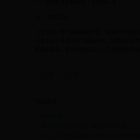
个门派前五百名都没进。【 详细>>】
10、《龙之谷》
《龙之谷》是一款由韩国开发，中国内地代理的
《龙之谷》高调开启了圈钱模式，在满级之前你
套极品套装，那么你就会陷入一个无限循环的烧
上一篇
下一篇
相关推荐
连发枪械
普通人开网店赚钱吗？需要投入多少钱？
怎么设置宽带路由器wifi上网方法【详细步