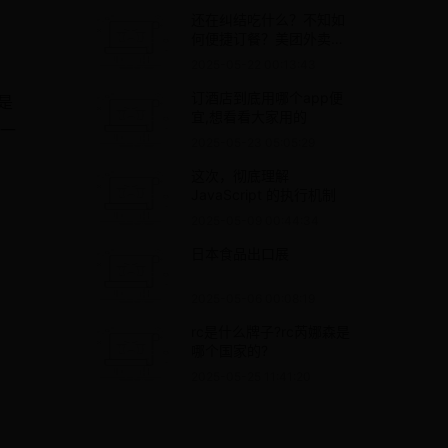
还在纠结吃什么？不知如
何便捷订餐？美团外卖下
载指南奉上
2025-05-22 00:13:43
订酒店到底用哪个app便
是
宜,想看看大家用的
一
2025-05-23 05:05:29
这次，彻底理解
JavaScript 的执行机制
2025-05-09 00:44:34
日本食品出口展
2025-05-06 00:08:19
rc是什么牌子?rc芮娜森是
哪个国家的?
2025-05-25 11:41:20