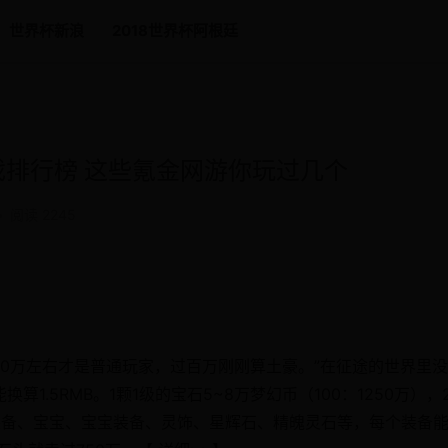
世界杯新浪
2018世界杯阿根廷
戏排行榜 这些氪金网游你玩过几个
•
阅读 2245
20万左右才是普通玩家，过百万刚刚算土豪。”在征途的世界里
1.5RMB。1颗1级的宝石5~8万梦幻币（100：1250万），
装备、宝宝、宝宝装备、灵饰、星辉石、精魄灵石等，每个装备