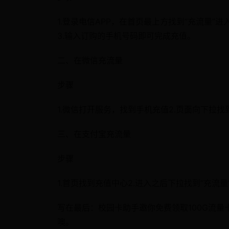
1.登录电信APP，在首页最上方找到“充流量”
3.输入订购的手机号码即可完成充值。
二、在微信充流量
步骤
1.微信打开服务，找到手机充值2.页面向下拉找
三、在支付宝充流量
步骤
1.首页找到充值中心2.进入之后下拉找到“充流量
写在最后：校园卡助手邀你免费领取100G流
噢。