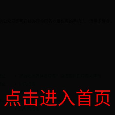
微信公众号即可在线办理全国各地最优惠的手机卡、流量卡套餐。
深入解析欧赔研究、强队开盘及欧冠欧联杯赛会制比赛的胜平负信心区间
齐肩短发怎样最好看？染这些颜色好看又洋气
深入解析欧赔研究、强队开盘及欧冠欧联杯赛会制比赛的胜平负信心区间
屏的成语
点击进入首页
落叶的成语
3 种简单方法：如何在 Windows 11 中显示文件后缀名
美团打车如何使用？美团打车使用教程
落叶的成语