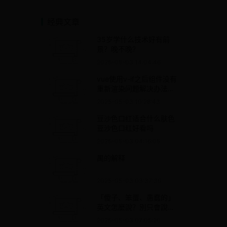
经典文章
35岁学什么技术好有前
景？晚不晚?
2025-05-03 14:04:46
vue使用v-if之后组件没有
重新渲染问题解决办法以
及原理
2025-05-03 10:28:43
豆沙色口红适合什么肤色
豆沙色口红好看吗
2025-05-03 04:16:05
禺的解释
2025-05-03 03:37:30
「傻子、笨蛋、愚蠢的」
英文怎麼說？別只會說
Stupid啦！ – 全民學英文
2025-05-03 07:05:20