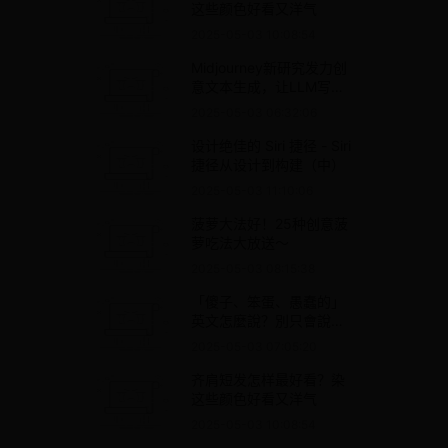
这些颜色好看又洋气
2025-05-03 10:08:54
Midjourney新研究发力创
意文本生成，让LLM写作
更具创意
2025-05-03 06:32:06
设计绝佳的 Siri 捷径 - Siri
捷径从设计到构建（中）
2025-05-03 11:10:06
菠萝大法好！25种创意菠
萝吃法大放送～
2025-05-03 08:15:38
「傻子、笨蛋、愚蠢的」
英文怎麼說？別只會說
Stupid啦！ – 全民學英文
2025-05-03 07:05:20
齐肩短发怎样最好看？染
这些颜色好看又洋气
2025-05-03 10:08:54