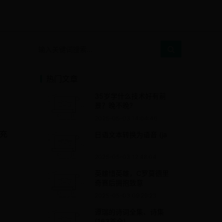
热门文章
35岁学什么技术好有前
景？晚不晚?
2025-05-03 14:04:46
充
日语文本转换为语音 (ja
2025-05-03 12:48:04
英雄惜英雄，C罗莫德里
奇赛后拥抱致意
2025-05-03 09:29:23
谭瑞的诗词全集、诗集
(163首全)