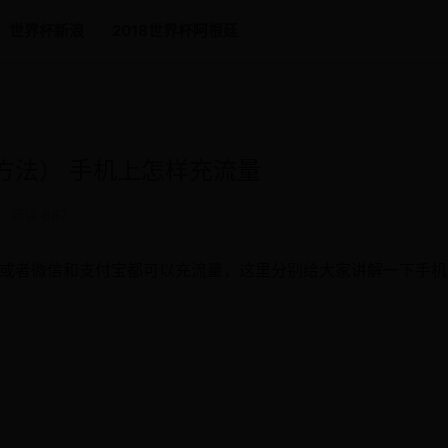
世界杯新浪
2018世界杯阿根廷
方法） 手机上怎样充流量
•
阅读 887
P或者微信和支付宝都可以充流量，这里分别给大家讲解一下手机