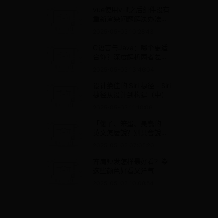
vue使用v-if之后组件没有
重新渲染问题解决办法以
及原理
2025-05-03 10:28:43
C语言与Java：哪个更适
合你？深度解析两者差异
与应用场景，助你做出明
2025-05-03 13:46:04
智选择！
设计绝佳的 Siri 捷径 - Siri
捷径从设计到构建（中）
2025-05-03 11:10:06
「傻子、笨蛋、愚蠢的」
英文怎麼說？別只會說
Stupid啦！ – 全民學英文
2025-05-03 07:05:20
齐肩短发怎样最好看？染
这些颜色好看又洋气
2025-05-03 10:08:54