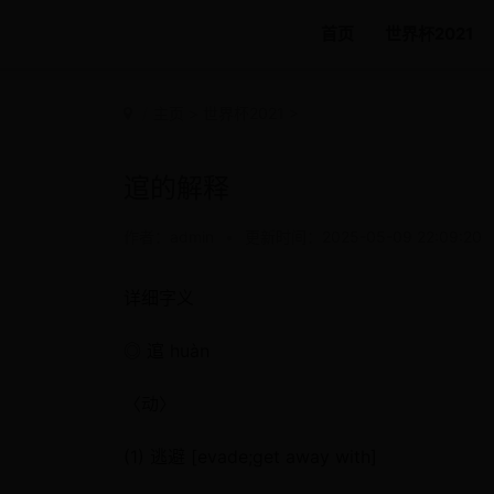
首页
世界杯2021
主页
>
世界杯2021
>
逭的解释
作者：admin
•
更新时间：2025-05-09 22:09:20
详细字义
◎ 逭 huàn
〈动〉
(1) 逃避 [evade;get away with]