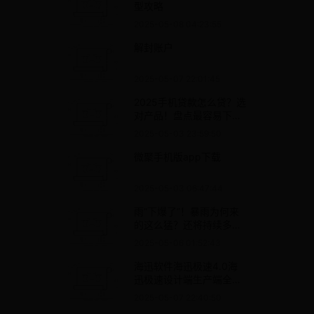
型攻略
2025-05-08 04:23:55
解封账户
2025-05-07 22:01:45
2025手机贷款怎么贷？选
对产品！盘点最容易下
款、容易通过的借钱app
2025-05-03 23:59:50
微聚手机版app下载
2025-05-03 06:47:44
雨“下爆了”！暴雨为何来
的这么猛？还将持续多
久？专家解释→
2025-05-06 01:52:43
海迅软件海迅极速4.0海
迅极速设计端生产端全屋
定制家具拆单软件 海迅极
2025-05-07 22:40:50
速4.0设计端2个+生产端