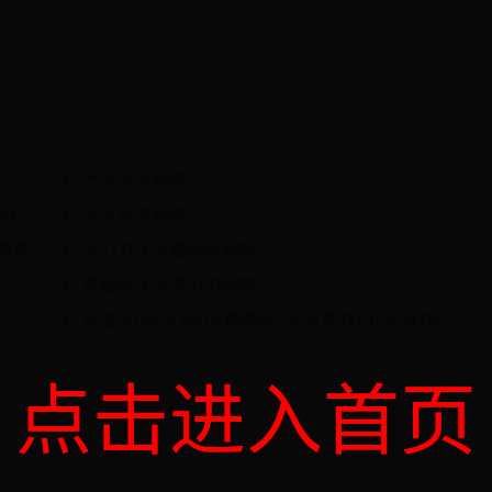
汽车怎么断电
10款电子邮箱测评：新浪邮箱、TOM邮箱、qq邮箱、163邮箱等产品差异明显，这款邮箱安全稳定性最高！
天下足球视频
靶赛
人们为什么要使用相机
青蛙是什么季节的动物
克洛泽GIF足球GIF德国队GIF世界杯GIF头球GIF
点击进入首页