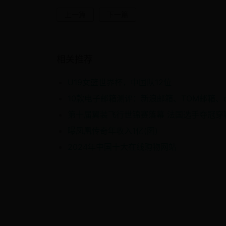
上一篇
下一篇
相关推荐
U19女篮世界杯，中国队12位
第十届翼装飞行世锦赛落幕 法国选手夺冠穿
曝凤凰传奇年收入1亿(图)
2024年中国十大在线购物网站