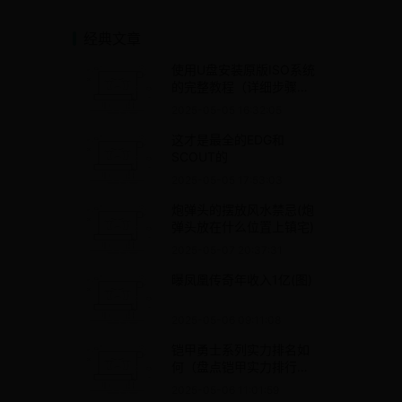
1【图片 价格 品牌 报价】
经典文章
使用U盘安装原版ISO系统
的完整教程（详细步骤教
你如何使用U盘安装原版
2025-05-05 16:32:05
ISO系统）
这才是最全的EDG和
SCOUT的
2025-05-05 17:53:03
炮弹头的摆放风水禁忌(炮
弹头放在什么位置上镇宅)
2025-05-07 20:37:31
曝凤凰传奇年收入1亿(图)
2025-05-06 09:11:08
铠甲勇士系列实力排名如
何（盘点铠甲实力排行
榜）
2025-05-06 11:01:59