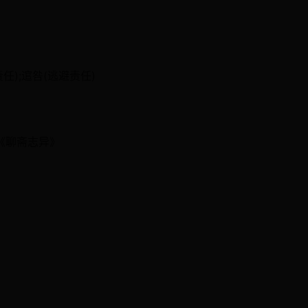
责任);逭咎(逃避责任)
《聊斋志异》