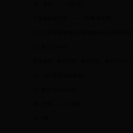
逭，逃也。——《说文》
行相避逃谓之逭。——《尔雅·释言樊》
(2) 又如:逭署(避署);逭诛(逃避杀头);逭责(逃避
(3) 免除 [remit]
如逭我罪，施材百具，絮衣百领，肯之乎?——
(4) 又如:逭劳(消除疲劳)
(5) 更迭 [alternate]
逭，迭也。——《玉篇》
© 汉典