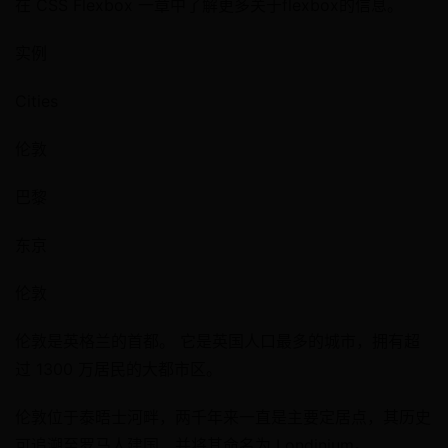
在 CSS Flexbox 一章中了解更多关于flexbox的信息。
实例
Cities
伦敦
巴黎
东京
伦敦
伦敦是英格兰的首都。 它是英国人口最多的城市，拥有超
过 1300 万居民的大都市区。
伦敦位于泰晤士河畔，两千年来一直是主要定居点，其历史
可追溯至罗马人建国，并将其命名为 Londinium。