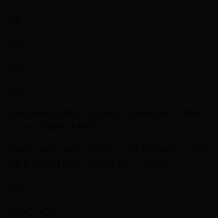
伦敦
巴黎
东京
伦敦
伦敦是英格兰的首都。 它是英国人口最多的城市，拥有超
过 1300 万居民的大都市区。
伦敦位于泰晤士河畔，两千年来一直是主要定居点，其历史
可追溯至罗马人建国，并将其命名为 Londinium。
页脚
亲自试一试 »