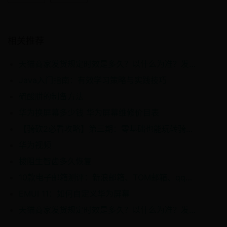
相关推荐
天猫商家发货规定时效是多久？以什么为准？发货超时怎么处理
Java入门指南：有效学习策略与实践技巧
硫酸肼的制备方法
华为换屏幕多少钱 华为屏幕维修价目表
【骑砍2必看攻略】第三期：零基础也能玩转骑砍MOD！前置分类+版本匹配+排序秘诀全公开！
华为视频
拔阻生智齿多久恢复
10款电子邮箱测评：新浪邮箱、TOM邮箱、qq邮箱、163邮箱等产品差异明显，这款邮箱安全稳定性最高！
EMUI 11：如何自定义华为屏幕
天猫商家发货规定时效是多久？以什么为准？发货超时怎么处理