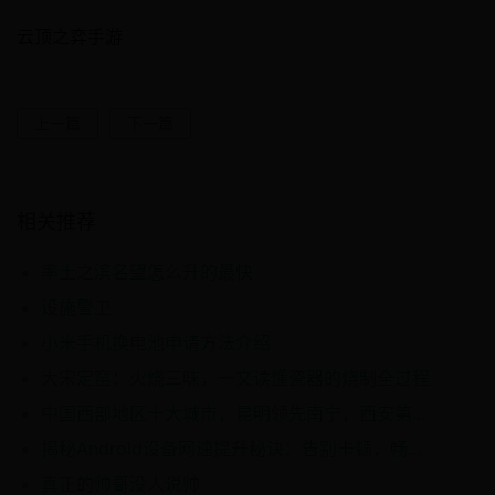
云顶之弈手游
上一篇
下一篇
相关推荐
率土之滨名望怎么升的最快
设施警卫
小米手机换电池申请方法介绍
大宋定窑：火烧三味，一文读懂瓷器的烧制全过程
中国西部地区十大城市，昆明领先南宁，西安第3，你去过几个？
揭秘Android设备网速提升秘诀：告别卡顿，畅享高速网络体验！
真正的帅哥没人说帅