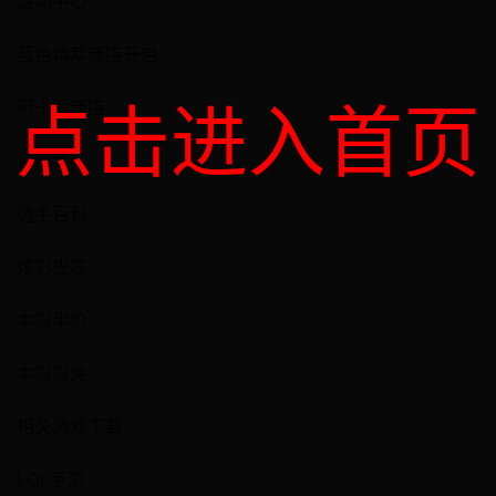
活动中心
蓝色精萃商店开启
点击进入首页
阿卡丽商店
官网专区
选手百科
炫彩皮肤
本周半价
本周周免
相关游戏下载
LOL手游