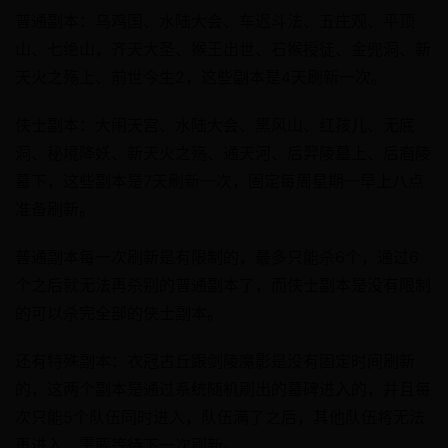
普通副本：乌鸡国、水陆大会、车迟斗法、五庄观、平顶
山、七绝山，齐天大圣、猴王出世、石猴授徒、金兜洞、新
天火之殇上、前世今生2，这些副本是4天刷新一次。
侠士副本：大闹天宫、水陆大会、黑风山、红孩儿、无底
洞、秘境降妖、新天火之殇、通天河、后羿陵墓上、后裔陵
墓下，这些副本是7天刷新一次，固定每周星期一早上八点
准备刷新。
普通副本每一次刷新是有限制的，最多只能杀6个，通过6
个之后就无法再杀别的普通副本了，而侠士副本是没有限制
的可以杀完全部的侠士副本。
还有特殊副本：衣冠古丘跟剑陵魔影是没有固定时间刷新
的，这两个副本是通过系统随机刷出的墓碑进入的，并且每
次只能5个队伍同时进入，队伍满了之后，其他队伍将无法
再进入，需要等待下一次刷新。