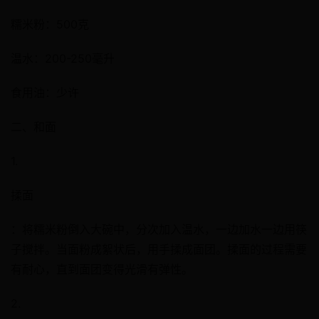
糯米粉：500克
温水：200-250毫升
食用油：少许
二、和面
1.
揉面
：将糯米粉倒入大碗中，分次加入温水，一边加水一边用筷
子搅拌。当面粉成絮状后，用手揉成面团。揉面的过程需要
有耐心，直到面团变得光滑有弹性。
2.