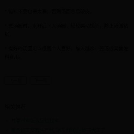
* 馅料不要包得太满，否则汤圆容易破皮。
* 煮汤圆时，水开后下入汤圆，轻轻晃动锅子，防止汤圆粘
锅。
* 煮好的汤圆可以根据个人喜好，加入糖水、姜汤或其他佐
料食用。
上一篇
下一篇
相关推荐
共享单车怎么定位找车
薯条加工整套生产线,冷冻,鲜切,油炸三大工艺