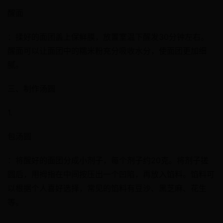
醒面
：揉好的面团盖上保鲜膜，放置室温下醒发30分钟左右。
醒面可以让面团中的糯米粉充分吸收水分，使面团更加细
腻。
三、制作汤圆
1.
包汤圆
：将醒好的面团分成小剂子，每个剂子约20克。将剂子搓
圆后，用拇指在中间按压出一个凹陷，再放入馅料。馅料可
以根据个人喜好选择，常见的馅料有豆沙、黑芝麻、花生
等。