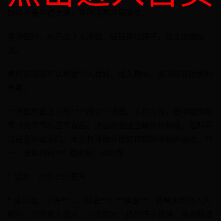
馅料不要包得太满，否则汤圆容易破皮。
煮汤圆时，水开后下入汤圆，轻轻晃动锅子，防止汤圆粘
锅。
煮好的汤圆可以根据个人喜好，加入糖水、姜汤或其他佐料
食用。
**汤圆的面怎么和****简介**汤圆，又称元宵，是中国传统
节日元宵节的应节食品。汤圆的面团由糯米粉制成，馅料可
以是甜的或咸的。本文将详细介绍如何和制汤圆的面团。**
一、准备材料*** 糯米粉：500克
* 温水：200-250毫升
* 食用油：少许**二、和面**1. **揉面**：将糯米粉倒入大
碗中，分次加入温水，一边加水一边用筷子搅拌。当面粉成