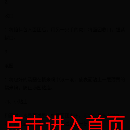
2.
收口
：将馅料包入面团后，用另一只手的虎口将面团收口，捏紧
封口。
3.
滚圆
：将包好的汤圆在糯米粉中滚一滚，使表面沾上一层薄薄的
糯米粉，防止汤圆粘连。
四、小贴士
点击进入首页
和面时，水量要适量。如果面团太干，可以少量多次地加
水。如果面团太湿，可以加入适量糯米粉。