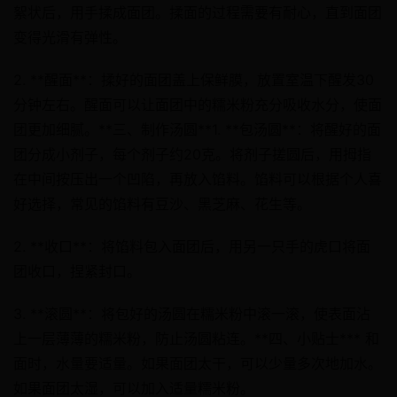
絮状后，用手揉成面团。揉面的过程需要有耐心，直到面团
变得光滑有弹性。
2. **醒面**：揉好的面团盖上保鲜膜，放置室温下醒发30
分钟左右。醒面可以让面团中的糯米粉充分吸收水分，使面
团更加细腻。**三、制作汤圆**1. **包汤圆**：将醒好的面
团分成小剂子，每个剂子约20克。将剂子搓圆后，用拇指
在中间按压出一个凹陷，再放入馅料。馅料可以根据个人喜
好选择，常见的馅料有豆沙、黑芝麻、花生等。
2. **收口**：将馅料包入面团后，用另一只手的虎口将面
团收口，捏紧封口。
3. **滚圆**：将包好的汤圆在糯米粉中滚一滚，使表面沾
上一层薄薄的糯米粉，防止汤圆粘连。**四、小贴士*** 和
面时，水量要适量。如果面团太干，可以少量多次地加水。
如果面团太湿，可以加入适量糯米粉。