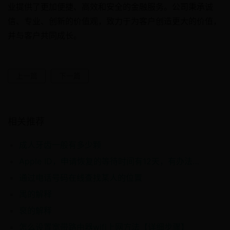
业提供了更加便捷、高效和安全的金融服务。公司秉承诚
信、专业、创新的价值观，致力于为客户创造更大的价值，
并与客户共同成长。
上一篇
下一篇
相关推荐
成人牙齿一般有多少颗
Apple ID，申请恢复的等待时间有12天，有办法缩短时间吗？
通过电话号码在线查找某人的位置
禺的解释
裒的解释
怎么设置宽带路由器wifi上网方法【详细步骤】