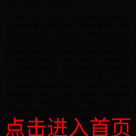
团购，特价酒店，选携程更放心!
热门城市北京酒店上海酒店广州酒店深圳酒店南京酒店杭州
酒店成都酒店厦门酒店青岛酒店三亚酒店香港酒店澳门酒店
西安酒店苏州酒店长沙酒店武汉酒店大连酒店天津酒店重庆
酒店长春酒店济南酒店贵阳酒店昆明酒店郑州酒店银川酒店
南昌酒店沈阳酒店石家庄酒店福州酒店合肥酒店南宁酒店乌
鲁木齐酒店太原酒店哈尔滨酒店兰州酒店台北酒店拉萨酒店
西宁酒店呼和浩特酒店热门景点西塘酒店乌镇酒店鼓浪屿酒
店朱家尖酒店普陀山酒店千岛湖酒店涠洲岛酒店泸沽湖酒店
莫干山酒店南浔酒店北戴河酒店三清山酒店省份酒店 安徽
酒店福建酒店甘肃酒店广东酒店广西酒店贵州酒店海南酒店
河北酒店黑龙江酒店河南酒店湖北酒店湖南酒店江苏酒店江
西酒店吉林酒店辽宁酒店内蒙古酒店宁夏酒店青海酒店山东
点击进入首页
酒店陕西酒店山西酒店四川酒店台湾酒店新疆酒店西藏酒店
云南酒店浙江酒店品牌推荐7天连锁酒店如家快捷酒店汉庭