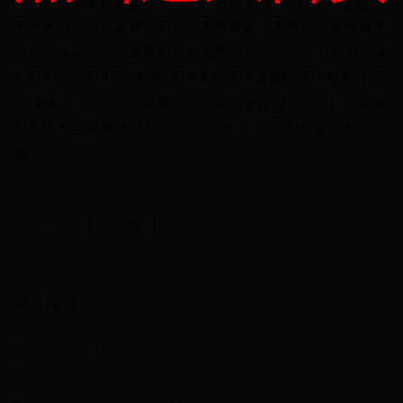
酒店锦江之星香格里拉酒店格林豪泰莫泰168布丁酒店桔子
酒店希尔顿凯宾斯基皇冠假日酒店威斯汀酒店假日酒店喜来
登酒店维也纳酒店星程酒店宜必思酒店洲际酒店万豪酒店速
8酒店凯悦酒店百时快捷酒店半岛酒店诺富特酒店威斯汀酒
店快速入口酒店导航品牌酒店酒店大全国家酒店热门酒店城
市酒店大全客栈通PMSeBooking礼品卡酒店加盟酒店商户
端
上一篇
下一篇
相关推荐
ESPN专访：Wolf宣布退役，Wolf：我们做错了什么？
中锋的基本跑位和战术修养
交警开的罚单怎么通过网上缴纳罚款