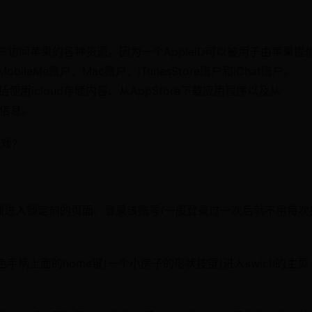
用户访问苹果的各种资源。因为一个AppleID可以被用于由苹果提
leMe账户、Mac账户、iTunesStore账户和iChat账户。
包括使用icloud存储内容、从AppStore下载应用程序以及从
录信息。
戏?
解锁进入锁定前的页面，登录该账号(一般登录过一次后就不用每次
柄上面的home键(一个小房子的形状按键)进入swich的主页