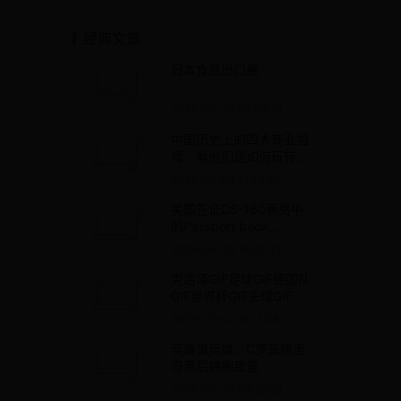
了
经典文章
日本食品出口展
2025-05-06 00:08:19
中国历史上的四大商业祖
师，看他们是如何玩转商
海沉浮的！
2025-05-03 21:13:36
美国签证DS-160表格中
的Passport book
number是什么？怎么
2025-05-09 18:40:31
填？
克洛泽GIF足球GIF德国队
GIF世界杯GIF头球GIF
2025-05-07 19:17:38
英雄惜英雄，C罗莫德里
奇赛后拥抱致意
2025-05-03 09:29:23