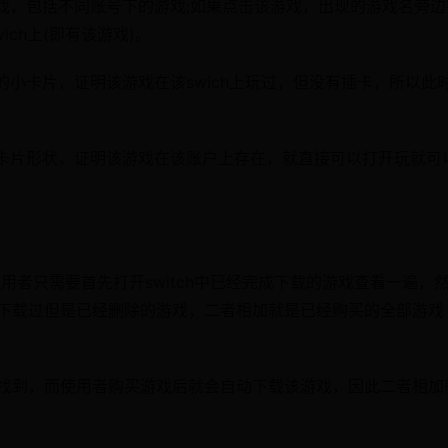
戏，包括不同账号下的游戏;如果点击该游戏，出现的游戏名旁边
ch上(即有该游戏)。
小卡片，证明该游戏在该swich上玩过，但没有插卡，所以此
卡片形状，证明该游戏在该账户上存在，就直接可以打开玩就可
使用者只需要首先打开switch中已经完成下载的游戏查看一遍，
经下载过但是已经删除的游戏，二者相加就是已经购买的全部游戏
里找到，而使用者购买游戏后就会自动下载该游戏，因此二者相加