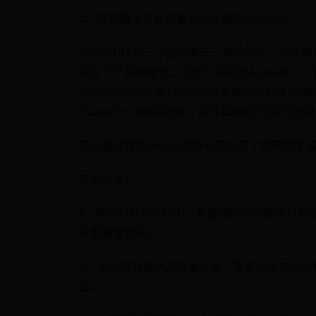
3、在屏幕上方即可看到已注册的AppleID。
AppleID作为一个全功能于一身的帐户，允许
的多个产品和服务，它也可以称为Apple账户、Mobi
AppleID可用于执行与Apple有关的所有操作(
iTunesStore购买歌曲、影片和电视节目)的登
怎么查询我的switch各账号各购买了哪些数字游
查询方法：
1、首先打开SWITCH，需要按同样的键进行
开都重复登录)。
2、进入游戏机锁定页面之后，需要点击右边红色手
面。