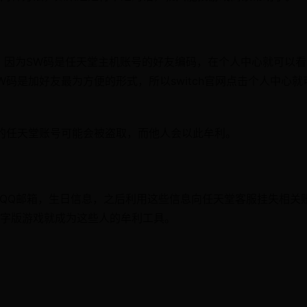
w码。因为SW码是任天堂主机账号的好友编码，在个人中心就可以
码是加好友最为方便的形式，所以switch官网点击个人中心就
的任天堂账号可能会被盗取，而他人会以此牟利。
，QQ邮箱，生日信息，之后利用这些信息向任天堂客服挂失相关
字版游戏就成为这些人的牟利工具。