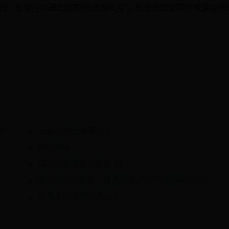
录的，玩家可以通过搜索“任天堂账号”，在任天堂官网中登录自己
快递发多久能查到信息 快递收走后多久可以查到信息？
王者战力结算是几点
禺的解释
日语文本转换为语音 (ja
原神游戏全攻略：精确收集236个琉璃袋的详细步骤和技巧
世界杯比赛用球进化史