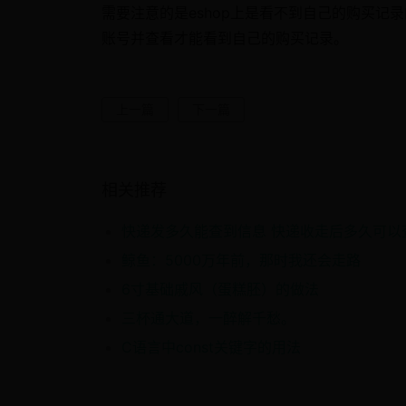
需要注意的是eshop上是看不到自己的购买记
账号并查看才能看到自己的购买记录。
上一篇
下一篇
相关推荐
鲸鱼：5000万年前，那时我还会走路
6寸基础戚风（蛋糕胚）的做法
三杯通大道，一醉解千愁。
C语言中const关键字的用法