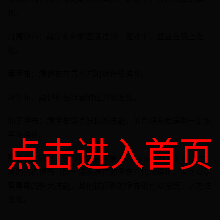
化。
月亮伊布：讓伊布的親密度達到一定水平，並且在晚上進
化。
葉伊布：讓伊布在青苔岩附近升級進化。
冰伊布：讓伊布在冰岩附近升級進化。
仙子伊布：讓伊布學會妖精系技能，並且親密度達到一定水
平後進化。
点击进入首页
需要注意的是，在《精靈寶可夢 Let's Go！伊布》中，主
角的搭檔伊布（即一開始選擇的伊布）無法進化，但可以學
習專屬的強大技能。其他捕捉到的伊布則可以按照上述方法
進化。