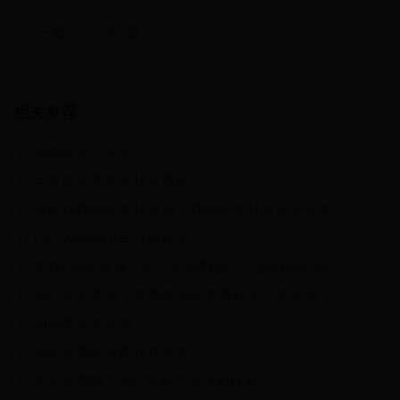
上一篇
下一篇
相关推荐
妲的组词、含义
手机电池发热是什么原因
有闲钱理财投资什么好？理财投资什么比较合适？
KILLWINNER官方旗舰店
电视K歌软件哪个好？这10款最火，最好用的电视K歌软件，赶紧收藏
澳门永利皇宫｜优秀的酒店本身就是一处景点
阴唇变黑怎么办
微信交易記錄能保存多久？
关于人物智力/腕力/魅力用途和获取